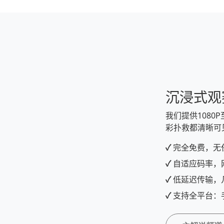
沉浸式观
我们提供1080
彩扑救都清晰可
✓
完全免费，无
✓
自适应码率，
✓
低延迟传输，
✓
支持全平台：