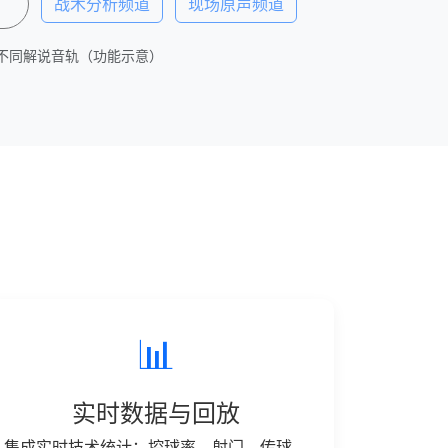
战术分析频道
现场原声频道
不同解说音轨（功能示意）
📊
实时数据与回放
集成实时技术统计：控球率、射门、传球、