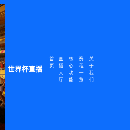
首
直
核
赛
关
页
播
心
程
于
世界杯直播
大
功
一
我
厅
能
览
们